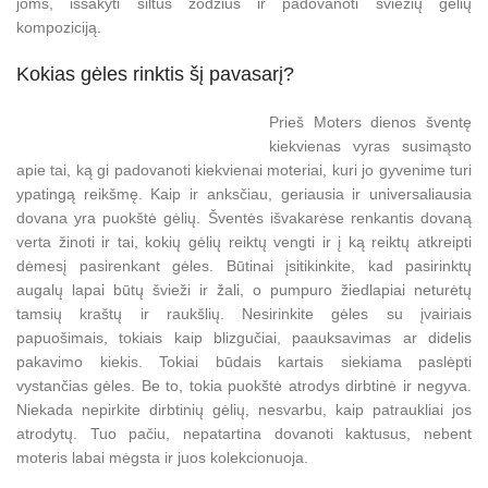
joms, išsakyti šiltus žodžius ir padovanoti šviežių gėlių
kompoziciją.
Kokias gėles rinktis šį pavasarį?
Prieš Moters dienos šventę
kiekvienas vyras susimąsto
apie tai, ką gi padovanoti kiekvienai moteriai, kuri jo gyvenime turi
ypatingą reikšmę. Kaip ir anksčiau, geriausia ir universaliausia
dovana yra puokštė gėlių. Šventės išvakarėse renkantis dovaną
verta žinoti ir tai, kokių gėlių reiktų vengti ir į ką reiktų atkreipti
dėmesį pasirenkant gėles. Būtinai įsitikinkite, kad pasirinktų
augalų lapai būtų švieži ir žali, o pumpuro žiedlapiai neturėtų
tamsių kraštų ir raukšlių. Nesirinkite gėles su įvairiais
papuošimais, tokiais kaip blizgučiai, paauksavimas ar didelis
pakavimo kiekis. Tokiai būdais kartais siekiama paslėpti
vystančias gėles. Be to, tokia puokštė atrodys dirbtinė ir negyva.
Niekada nepirkite dirbtinių gėlių, nesvarbu, kaip patraukliai jos
atrodytų. Tuo pačiu, nepatartina dovanoti kaktusus, nebent
moteris labai mėgsta ir juos kolekcionuoja.