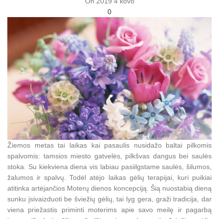
On 2019 4 kovo
0
Žiemos metas tai laikas kai pasaulis nusidažo baltai pilkomis
spalvomis: tamsios miesto gatvelės, pilkšvas dangus bei saulės
stoka. Su kiekviena diena vis labiau pasiilgstame saulės, šilumos,
žalumos ir spalvų. Todėl atėjo laikas gėlių terapijai, kuri puikiai
atitinka artėjančios Moterų dienos koncepciją. Šią nuostabią dieną
sunku įsivaizduoti be šviežių gėlių, tai lyg gera, graži tradicija, dar
viena priežastis priminti moterims apie savo meilę ir pagarbą