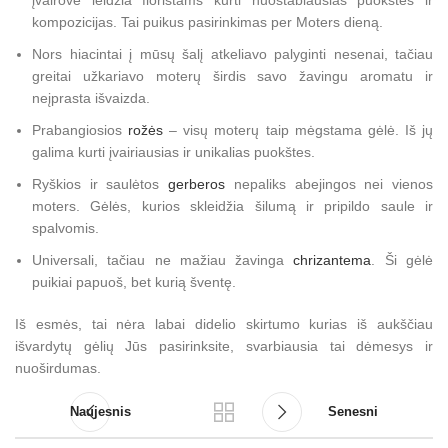
kompozicijas. Tai puikus pasirinkimas per Moters dieną.
Nors hiacintai į mūsų šalį atkeliavo palyginti nesenai, tačiau
greitai užkariavo moterų širdis savo žavingu aromatu ir
neįprasta išvaizda.
Prabangiosios
rožės
– visų moterų taip mėgstama gėlė. Iš jų
galima kurti įvairiausias ir unikalias puokštes.
Ryškios ir saulėtos
gerberos
nepaliks abejingos nei vienos
moters. Gėlės, kurios skleidžia šilumą ir pripildo saule ir
spalvomis.
Universali, tačiau ne mažiau žavinga
chrizantema
. Ši gėlė
puikiai papuoš, bet kurią šventę.
Iš esmės, tai nėra labai didelio skirtumo kurias iš aukščiau
išvardytų gėlių Jūs pasirinksite, svarbiausia tai dėmesys ir
nuoširdumas.
Naujesnis
Senesni