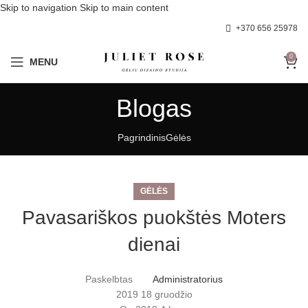
Skip to navigation
Skip to main content
+370 656 25978
0
MENU
Blogas
Pagrindinis
Gėlės
GĖLĖS
Pavasariškos puokštės Moters
dienai
Paskelbtas
Administratorius
2019 18 gruodžio