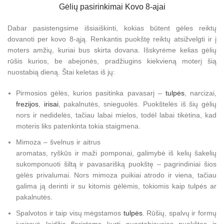
Gėlių pasirinkimai Kovo 8-ajai
Dabar pasistengsime išsiaiškinti, kokias būtent gėles reiktų
dovanoti per kovo 8-ąją. Renkantis puokštę reiktų atsižvelgti ir į
moters amžių, kuriai bus skirta dovana. Išskyrėme kelias gėlių
rūšis kurios, be abejonės, pradžiugins kiekvieną moterį šią
nuostabią dieną. Štai keletas iš jų:
Pirmosios gėlės, kurios pasitinka pavasarį –
tulpės
, narcizai,
frezijos
,
irisai
, pakalnutės, snieguolės. Puokštelės iš šių gėlių
nors ir nedidelės, tačiau labai mielos, todėl labai tikėtina, kad
moteris liks patenkinta tokia staigmena.
Mimoza – švelnus ir aitrus
aromatas, ryškūs ir maži pomponai, galimybė iš kelių šakelių
sukomponuoti šiltą ir pavasarišką puokštę – pagrindiniai šios
gėlės privalumai. Nors mimoza puikiai atrodo ir viena, tačiau
galima ją derinti ir su kitomis gėlėmis, tokiomis kaip tulpės ar
pakalnutės.
Spalvotos ir taip visų mėgstamos
tulpės
. Rūšių, spalvų ir formų
įvairovė leidžia floristams kurti nuostabiausias puokštes ir