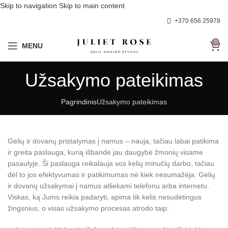
Skip to navigation
Skip to main content
+370 656 25978
0
MENU
Užsakymo pateikimas
Pagrindinis
Užsakymo pateikimas
Gėlių ir dovanų pristatymas į namus – nauja, tačiau labai patikima
ir greita paslauga, kurią išbandė jau daugybė žmonių visame
pasaulyje. Ši paslauga reikalauja vos kelių minučių darbo, tačiau
dėl to jos efektyvumas ir patikimumas nė kiek nesumažėja. Gėlių
ir dovanų užsakymai į namus atliekami telefonu arba internetu.
Viskas, ką Jums reikia padaryti, apima tik kelis nesudėtingus
žingsnius, o visas užsakymo procesas atrodo taip: