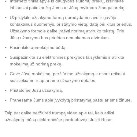
Interneto tinklalapyje iš daugybės siūlomų prekių, išsirinkite
labiausiai patinkančią Jums ar Jūsų mylimam žmogui prekę.
Užpildykite užsakymo formą nurodydami savo ir gavėjo
kontaktinius duomenys, pristatymo vietą, datą bei kitus priedus.
Užsakymo formoje galite įrašyti norimą atviruko tekstą. Prie
Jūsų užsakymo bus pridėtas nemokamas atvirukas.
Pasirinkite apmokėjimo būdą.
Susipažinkite su elektroninės prekybos taisyklėmis ir atlikite
mokėjimą už norimą prekę.
Gavę Jūsų mokėjimą, peržiūrime užsakymą ir esant reikalui
susisiekiame ir aptariame užsakymo detales.
Pristatome Jūsų užsakymą.
Pranešame Jums apie įvykdytą pristatymą paštu ar sms žinute.
Taip pat galite peržiūrėti trumpą video apie tai, kaip atlikti
užsakymą mūsų elektroninėje parduotuvėje Juliet Rose.