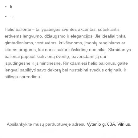
5
→
Helio balionai – tai ypatingas šventės akcentas, suteikiantis
erdvėms lengvumo, džiaugsmo ir elegancijos. Jie idealiai tinka
gimtadieniams, vestuvėms, krikštynoms, įmonių renginiams ar
kitoms progoms, kai norisi sukurti išskirtinę nuotaiką. Skraidantys
balionai papuoš kiekvieną šventę, paversdami ją dar
įspūdingesne ir įsimintinesne. Rinkdamiesi helio balionus, galite
lengvai papildyti savo dekorą bei nustebinti svečius originaliu ir
stilingu sprendimu.
Apsilankykite mūsų parduotuvėje adresu
Vytenio g. 63A, Vilnius
.