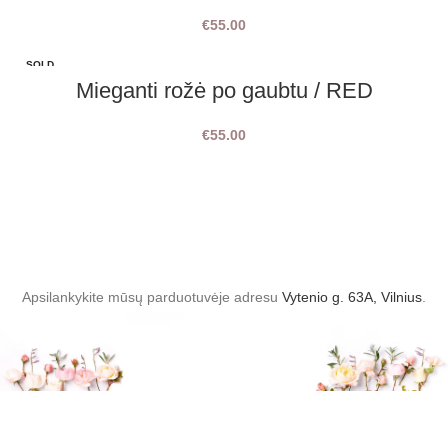
€
55.00
SOLD
OUT
Mieganti rožė po gaubtu / RED
€
55.00
Apsilankykite mūsų parduotuvėje adresu
Vytenio g. 63A, Vilnius
.