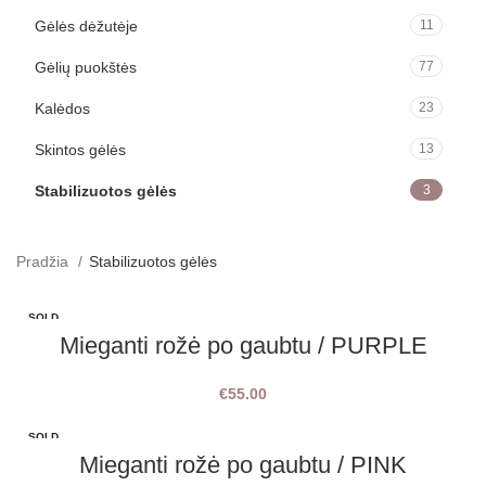
Gėlės dėžutėje
11
Gėlių puokštės
77
Kalėdos
23
Skintos gėlės
13
Stabilizuotos gėlės
3
Pradžia
Stabilizuotos gėlės
SOLD
OUT
Mieganti rožė po gaubtu / PURPLE
€
55.00
SOLD
OUT
Mieganti rožė po gaubtu / PINK