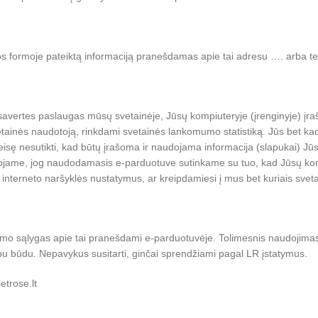
acijos formoje pateiktą informaciją pranešdamas apie tai adresu …. arba t
avertes paslaugas mūsų svetainėje, Jūsų kompiuteryje (įrenginyje) įraš
ainės naudotoją, rinkdami svetainės lankomumo statistiką. Jūs bet kada 
te teisę nesutikti, kad būtų įrašoma ir naudojama informacija (slapukai) Jū
uojame, jog naudodamasis e-parduotuve sutinkame su tuo, kad Jūsų komp
interneto naršyklės nustatymus, ar kreipdamiesi į mus bet kuriais sveta
rivatumo sąlygas apie tai pranešdami e-parduotuvėje. Tolimesnis naudojima
rybu būdu. Nepavykus susitarti, ginčai sprendžiami pagal LR įstatymus.
etrose.lt