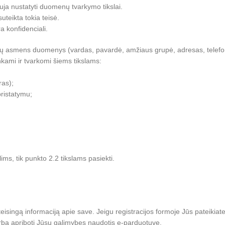
uja nustatyti duomenų tvarkymo tikslai.
uteikta tokia teisė.
 konfidenciali.
 Jūsų asmens duomenys (vardas, pavardė, amžiaus grupė, adresas, telefon
nkami ir tvarkomi šiems tikslams:
ras);
pristatymu;
ims, tik punkto 2.2 tikslams pasiekti.
ir teisingą informaciją apie save. Jeigu registracijos formoje Jūs pateik
s arba apriboti Jūsų galimybes naudotis e-parduotuve.