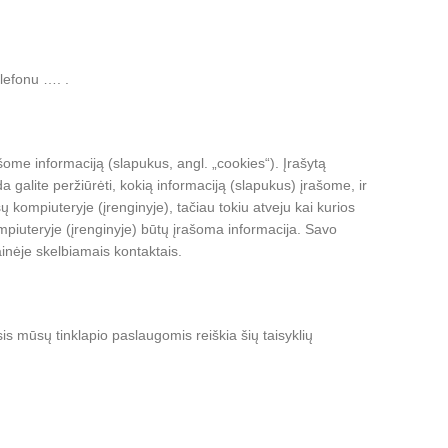
elefonu …. .
ome informaciją (slapukus, angl. „cookies“). Įrašytą
galite peržiūrėti, kokią informaciją (slapukus) įrašome, ir
sų kompiuteryje (įrenginyje), tačiau tokiu atveju kai kurios
iuteryje (įrenginyje) būtų įrašoma informacija. Savo
inėje skelbiamais kontaktais.
sis mūsų tinklapio paslaugomis reiškia šių taisyklių