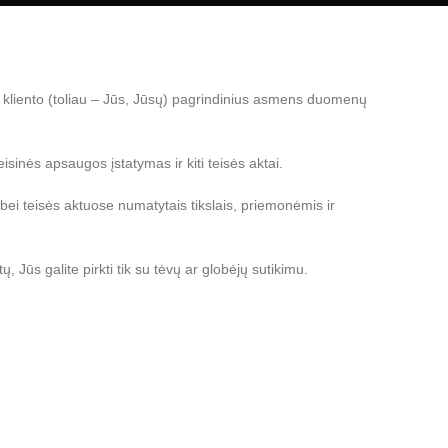
lt kliento (toliau – Jūs, Jūsų) pagrindinius asmens duomenų
nės apsaugos įstatymas ir kiti teisės aktai.
bei teisės aktuose numatytais tikslais, priemonėmis ir
Jūs galite pirkti tik su tėvų ar globėjų sutikimu.