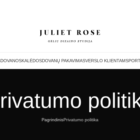
S
DOVANOS
KALĖDOS
DOVANŲ PAKAVIMAS
VERSLO KLIENTAMS
PORT
rivatumo politi
Pagrindinis
Privatumo politika