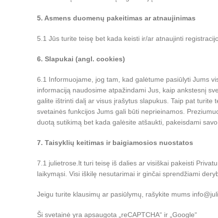
5. Asmens duomenų pakeitimas ar atnaujinimas
5.1 Jūs turite teisę bet kada keisti ir/ar atnaujinti registr
6. Slapukai (angl. cookies)
6.1 Informuojame, jog tam, kad galėtume pasiūlyti Jums vis
informaciją naudosime atpažindami Jus, kaip ankstesnį svet
galite ištrinti dalį ar visus įrašytus slapukus. Taip pat turi
svetainės funkcijos Jums gali būti neprieinamos. Prezium
duotą sutikimą bet kada galėsite atšaukti, pakeisdami savo 
7. Taisyklių keitimas ir baigiamosios nuostatos
7.1 julietrose.lt turi teisę iš dalies ar visiškai pakeisti P
laikymąsi. Visi iškilę nesutarimai ir ginčai sprendžiami de
Jeigu turite klausimų ar pasiūlymų, rašykite mums info@juli
Ši svetainė yra apsaugota „reCAPTCHA“ ir „Google“