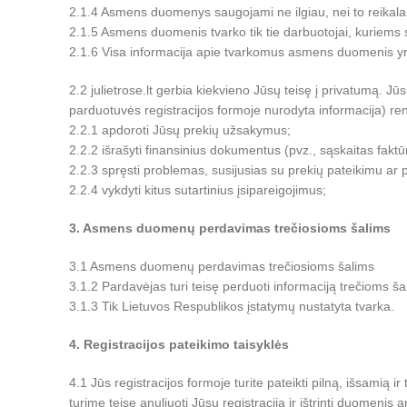
2.1.4 Asmens duomenys saugojami ne ilgiau, nei to reikala
2.1.5 Asmens duomenis tvarko tik tie darbuotojai, kuriems s
2.1.6 Visa informacija apie tvarkomus asmens duomenis yra
2.2 julietrose.lt gerbia kiekvieno Jūsų teisę į privatumą.
parduotuvės registracijos formoje nurodyta informacija) re
2.2.1 apdoroti Jūsų prekių užsakymus;
2.2.2 išrašyti finansinius dokumentus (pvz., sąskaitas faktū
2.2.3 spręsti problemas, susijusias su prekių pateikimu ar 
2.2.4 vykdyti kitus sutartinius įsipareigojimus;
3. Asmens duomenų perdavimas trečiosioms šalims
3.1 Asmens duomenų perdavimas trečiosioms šalims
3.1.2 Pardavėjas turi teisę perduoti informaciją trečioms šal
3.1.3 Tik Lietuvos Respublikos įstatymų nustatyta tvarka.
4. Registracijos pateikimo taisyklės
4.1 Jūs registracijos formoje turite pateikti pilną, išsamią 
turime teisę anuliuoti Jūsų registraciją ir ištrinti duomeni