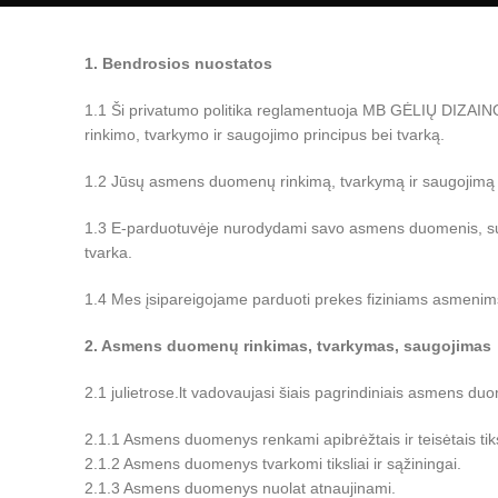
1. Bendrosios nuostatos
1.1 Ši privatumo politika reglamentuoja MB GĖLIŲ DIZAINO S
rinkimo, tvarkymo ir saugojimo principus bei tvarką.
1.2 Jūsų asmens duomenų rinkimą, tvarkymą ir saugojimą nu
1.3 E-parduotuvėje nurodydami savo asmens duomenis, sutinka
tvarka.
1.4 Mes įsipareigojame parduoti prekes fiziniams asmenims, 
2. Asmens duomenų rinkimas, tvarkymas, saugojimas
2.1 julietrose.lt vadovaujasi šiais pagrindiniais asmens du
2.1.1 Asmens duomenys renkami apibrėžtais ir teisėtais tiks
2.1.2 Asmens duomenys tvarkomi tiksliai ir sąžiningai.
2.1.3 Asmens duomenys nuolat atnaujinami.