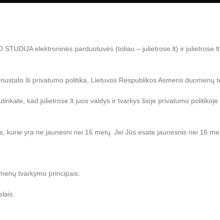
TUDIJA elektroninės parduotuvės (toliau – julietrose.lt) ir julietrose.
stato ši privatumo politika, Lietuvos Respublikos Asmens duomenų teisi
te, kad julietrose.lt juos valdys ir tvarkys šioje privatumo politikoje 
kurie yra ne jaunesni nei 16 metų. Jei Jūs esate jaunesnis nei 16 metų, 
omenų tvarkymo principais:
lais.