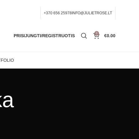
+370 656 25978
INFO@JULIETROSE.LT
0
PRISIJUNGTI/REGISTRUOTIS
€
0.00
FOLIO
ka