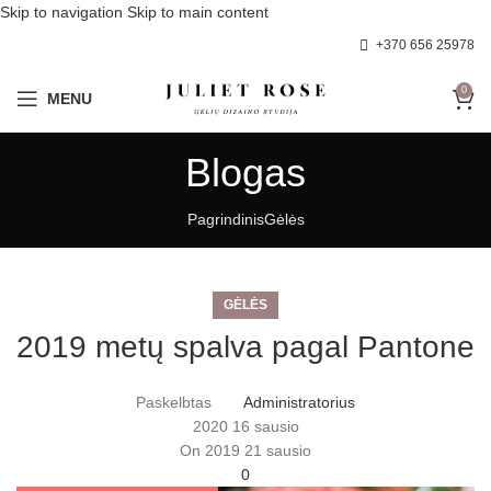
Skip to navigation
Skip to main content
+370 656 25978
0
MENU
Blogas
Pagrindinis
Gėlės
GĖLĖS
2019 metų spalva pagal Pantone
Paskelbtas
Administratorius
2020 16 sausio
On 2019 21 sausio
0