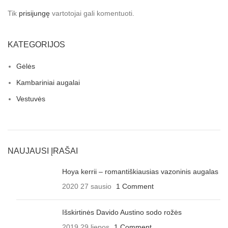
Tik
prisijungę
vartotojai gali komentuoti.
KATEGORIJOS
Gėlės
Kambariniai augalai
Vestuvės
NAUJAUSI ĮRAŠAI
Hoya kerrii – romantiškiausias vazoninis augalas
2020 27 sausio
1 Comment
Išskirtinės Davido Austino sodo rožės
2019 29 liepos
1 Comment