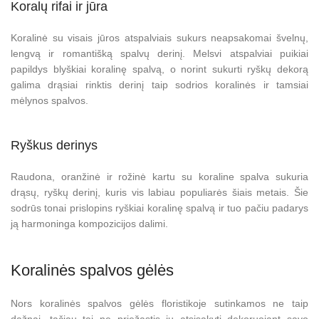
Koralų rifai ir jūra
Koralinė su visais jūros atspalviais sukurs neapsakomai švelnų,
lengvą ir romantišką spalvų derinį. Melsvi atspalviai puikiai
papildys blyškiai koralinę spalvą, o norint sukurti ryškų dekorą
galima drąsiai rinktis derinį taip sodrios koralinės ir tamsiai
mėlynos spalvos.
Ryškus derinys
Raudona, oranžinė ir rožinė kartu su koraline spalva sukuria
drąsų, ryškų derinį, kuris vis labiau populiarės šiais metais. Šie
sodrūs tonai prislopins ryškiai koralinę spalvą ir tuo pačiu padarys
ją harmoninga kompozicijos dalimi.
Koralinės spalvos gėlės
Nors koralinės spalvos gėlės floristikoje sutinkamos ne taip
dažnai, tačiau tai ne priežastis jų atsisakyti dekoruojant savo