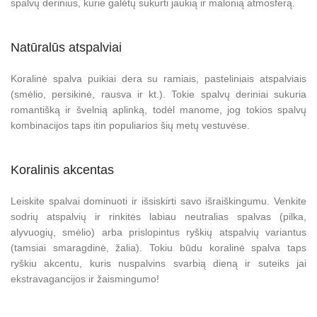
spalvų derinius, kurie galėtų sukurti jaukią ir malonią atmosferą.
Natūralūs atspalviai
Koralinė spalva puikiai dera su ramiais, pasteliniais atspalviais
(smėlio, persikinė, rausva ir kt.). Tokie spalvų deriniai sukuria
romantišką ir švelnią aplinką, todėl manome, jog tokios spalvų
kombinacijos taps itin populiarios šių metų vestuvėse.
Koralinis akcentas
Leiskite spalvai dominuoti ir išsiskirti savo išraiškingumu. Venkite
sodrių atspalvių ir rinkitės labiau neutralias spalvas (pilka,
alyvuogių, smėlio) arba prislopintus ryškių atspalvių variantus
(tamsiai smaragdinė, žalia). Tokiu būdu koralinė spalva taps
ryškiu akcentu, kuris nuspalvins svarbią dieną ir suteiks jai
ekstravagancijos ir žaismingumo!