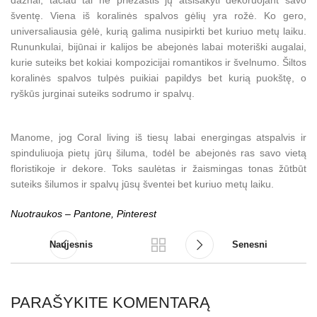
šventę. Viena iš koralinės spalvos gėlių yra rožė. Ko gero,
universaliausia gėlė, kurią galima nusipirkti bet kuriuo metų laiku.
Rununkulai, bijūnai ir kalijos be abejonės labai moteriški augalai,
kurie suteiks bet kokiai kompozicijai romantikos ir švelnumo. Šiltos
koralinės spalvos tulpės puikiai papildys bet kurią puokštę, o
ryškūs jurginai suteiks sodrumo ir spalvų.
Manome, jog Coral living iš tiesų labai energingas atspalvis ir
spinduliuoja pietų jūrų šiluma, todėl be abejonės ras savo vietą
floristikoje ir dekore. Toks saulėtas ir žaismingas tonas žūtbūt
suteiks šilumos ir spalvų jūsų šventei bet kuriuo metų laiku.
Nuotraukos – Pantone, Pinterest
Naujesnis
Senesni
PARAŠYKITE KOMENTARĄ