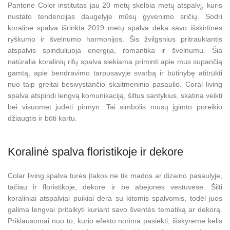
Pantone Color institutas jau 20 metų skelbia metų atspalvį, kuris
nustato tendencijas daugelyje mūsų gyvenimo sričių. Sodri
koralinė spalva išrinkta 2019 metų spalva dėka savo išskirtinės
ryškumo ir švelnumo harmonijos. Šis žvilgsnius pritraukiantis
atspalvis spinduliuoja energija, romantika ir švelnumu. Šia
natūralia koralinių rifų spalva siekiama priminti apie mus supančią
gamtą, apie bendravimo tarpusavyje svarbą ir būtinybę atitrūkti
nuo taip greitai besivystančio skaitmeninio pasaulio. Coral living
spalva atspindi lengvą komunikaciją, šiltus santykius, skatina veikti
bei visuomet judėti pirmyn. Tai simbolis mūsų įgimto poreikio
džiaugtis ir būti kartu.
Koralinė spalva floristikoje ir dekore
Colar living spalva turės įtakos ne tik mados ar dizaino pasaulyje,
tačiau ir floristikoje, dekore ir be abejonės vestuvėse. Šilti
koraliniai atspalviai puikiai dera su kitomis spalvomis, todėl juos
galima lengvai pritaikyti kuriant savo šventės tematiką ar dekorą.
Priklausomai nuo to, kurio efekto norima pasiekti, išskyrėme kelis