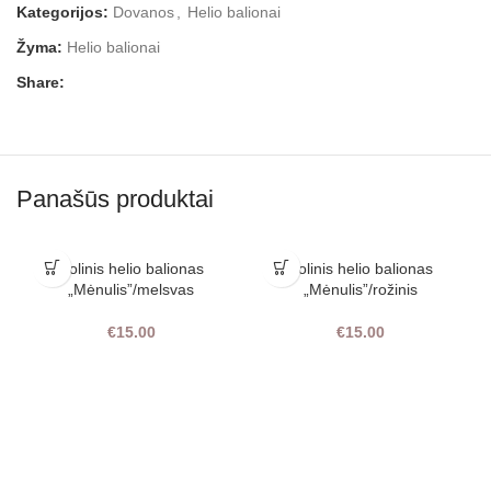
Kategorijos:
Dovanos
,
Helio balionai
Žyma:
Helio balionai
Share:
Panašūs produktai
Folinis helio balionas
Folinis helio balionas
„Mėnulis”/melsvas
„Mėnulis”/rožinis
€
15.00
€
15.00