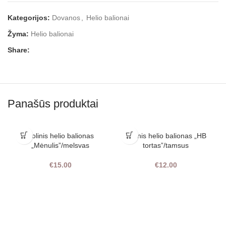
Kategorijos:
Dovanos
,
Helio balionai
Žyma:
Helio balionai
Share:
Panašūs produktai
Folinis helio balionas
Folinis helio balionas „HB
„Mėnulis”/melsvas
tortas”/tamsus
€
15.00
€
12.00