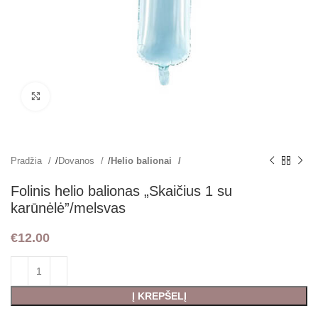
Padidint
Pradžia
Dovanos
Helio balionai
Folinis helio balionas „Skaičius 1 su
karūnėlė”/melsvas
€
12.00
Į KREPŠELĮ