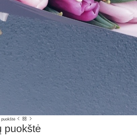
ų puokštė
ių puokštė