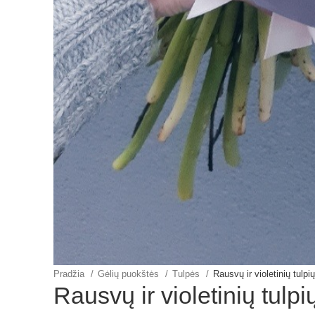
Pradžia
Gėlių puokštės
Tulpės
Rausvų ir violetinių tulpi
Rausvų ir violetinių tulp