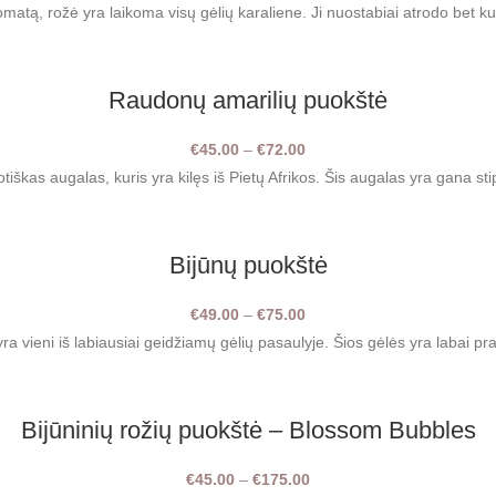
romatą, rožė yra laikoma visų gėlių karaliene. Ji nuostabiai atrodo bet
Raudonų amarilių puokštė
€
45.00
–
€
72.00
Price range: €45.00 throu
tiškas augalas, kuris yra kilęs iš Pietų Afrikos. Šis augalas yra gana stip
Bijūnų puokštė
€
49.00
–
€
75.00
Price range: €49.00 throu
yra vieni iš labiausiai geidžiamų gėlių pasaulyje. Šios gėlės yra labai prab
Bijūninių rožių puokštė – Blossom Bubbles
€
45.00
–
€
175.00
Price range: €45.00 throu