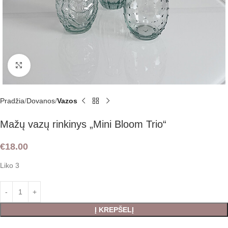
Padidint
Pradžia
Dovanos
Vazos
Mažų vazų rinkinys „Mini Bloom Trio“
€
18.00
Liko 3
Į KREPŠELĮ