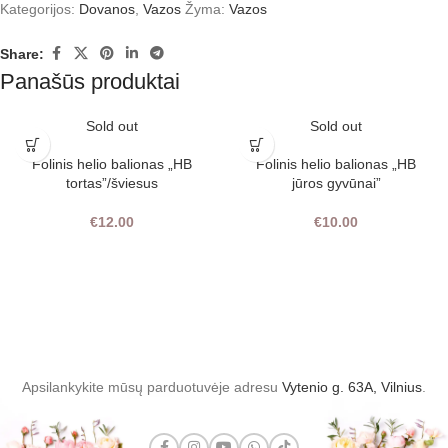
Kategorijos:
Dovanos
,
Vazos
Žyma:
Vazos
Share:
Panašūs produktai
Sold out
Sold out
Folinis helio balionas „HB
Folinis helio balionas „HB
tortas”/šviesus
jūros gyvūnai”
€
12.00
€
10.00
Apsilankykite mūsų parduotuvėje adresu
Vytenio g. 63A, Vilnius
.