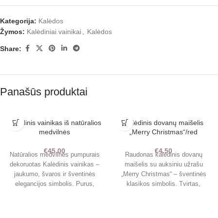
Kategorija:
Kalėdos
Žymos:
Kalėdiniai vainikai
,
Kalėdos
Share:
Panašūs produktai
Kalėdinis vainikas iš natūralios
Kalėdinis dovanų maišelis
medvilnės
„Merry Christmas“/red
€
45.00
€
4.50
Natūralios medvilnės pumpurais
Raudonas kalėdinis dovanų
dekoruotas Kalėdinis vainikas –
maišelis su auksiniu užrašu
jaukumo, švaros ir šventinės
„Merry Christmas“ – šventinės
elegancijos simbolis. Purus,
klasikos simbolis. Tvirtas,
minkštas ir lengvai
erdvus ir dekoratyvus, jis idealiai
skandinaviškas dizainas papuoš
tinka