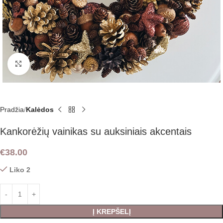
Padidint
Pradžia
Kalėdos
Kankorėžių vainikas su auksiniais akcentais
€
38.00
Liko 2
Į KREPŠELĮ