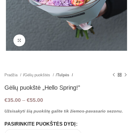
Padidint
Pradžia
Gėlių puokštės
Tulpės
Gėlių puokštė „Hello Spring!”
€
35.00
–
€
55.00
Užsisakyti šią puokštę galite tik žiemos-pavasario sezonu.
PASIRINKITE PUOKŠTĖS DYDĮ