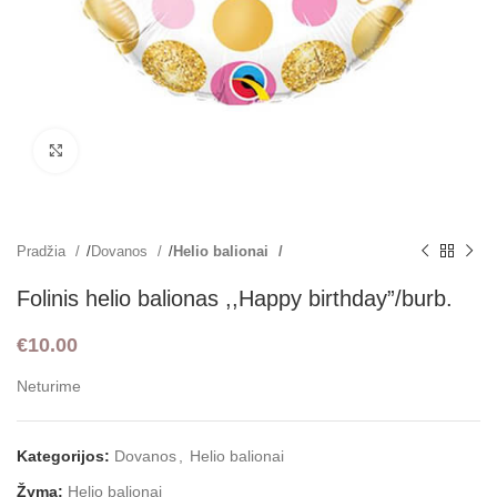
Padidint
Pradžia
Dovanos
Helio balionai
Folinis helio balionas ,,Happy birthday”/burb.
€
10.00
Neturime
Kategorijos:
Dovanos
,
Helio balionai
Žyma:
Helio balionai