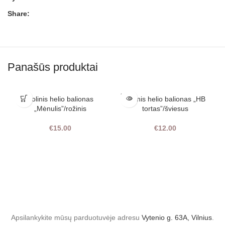
Share:
Panašūs produktai
SOLD
Folinis helio balionas
Folinis helio balionas „HB
OUT
„Mėnulis”/rožinis
tortas”/šviesus
€
15.00
€
12.00
Apsilankykite mūsų parduotuvėje adresu
Vytenio g. 63A, Vilnius
.