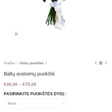
Padidint
Pradžia
Gėlių puokštės
Baltų eustomų puokštė
€
35.00
–
€
75.00
PASIRINKITE PUOKŠTĖS DYDĮ: