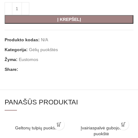
Į KREPŠELĮ
Produkto kodas:
N/A
Kategorija:
Gėlių puokštės
Žyma:
Eustomos
Share:
PANAŠŪS PRODUKTAI
Geltonų tulpių puokštė
Įvairiaspalvė gubojos
puokštė